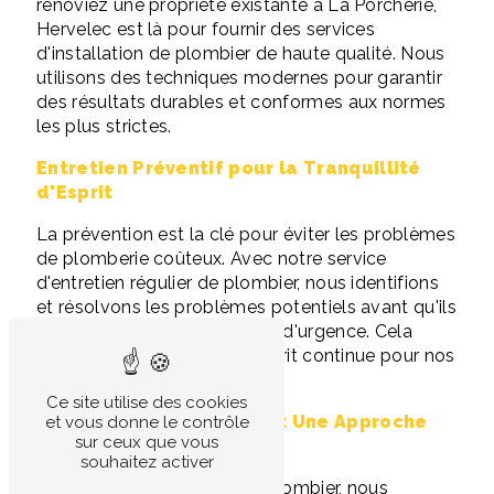
rénoviez une propriété existante à La Porcherie,
Hervelec est là pour fournir des services
d'installation de plombier de haute qualité. Nous
utilisons des techniques modernes pour garantir
des résultats durables et conformes aux normes
les plus strictes.
Entretien Préventif pour la Tranquillité
d'Esprit
La prévention est la clé pour éviter les problèmes
de plomberie coûteux. Avec notre service
d'entretien régulier de plombier, nous identifions
et résolvons les problèmes potentiels avant qu'ils
ne deviennent des situations d'urgence. Cela
garantit une tranquillité d'esprit continue pour nos
clients à La Porcherie.
Ce site utilise des cookies
Chauffage et Électricité : Une Approche
et vous donne le contrôle
sur ceux que vous
Complète
souhaitez activer
En plus de nos services de plombier, nous