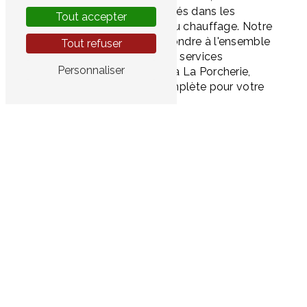
sommes également spécialisés dans les
Tout accepter
domaines de l'électricité et du chauffage. Notre
équipe polyvalente peut répondre à l'ensemble
Tout refuser
de vos besoins en matière de services
Personnaliser
résidentiels et commerciaux à La Porcherie,
offrant ainsi une solution complète pour votre
confort et votre sécurité.
Pourquoi Choisir Hervelec pour Vos
Besoins en plombier à La Porcherie ?
Expertise Polyvalente
: En tant que
professionnels de la plomberie, de
l'électricité et du chauffage, notre
équipe possède une expertise
diversifiée pour répondre à tous vos
besoins.
Réponse Rapide
: Nous comprenons
l'urgence des problèmes de