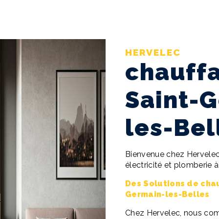
HERVELEC
chauff
Saint-
les-Bel
Bienvenue chez Hervelec,
électricité et plomberie 
Des Solutions de cha
Germain-les-Belles
Chez Hervelec, nous com